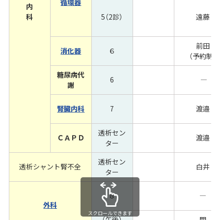
循環器
内
科
5（2診）
遠藤
前田
消化器
６
（予約制）
糖尿病代
6
―
謝
腎臓内科
7
渡邉
透析セン
ＣＡＰＤ
渡邉
ター
透析セン
透析シャント腎不全
白井
ター
８
―
外科
スクロールできます
（午後）
関