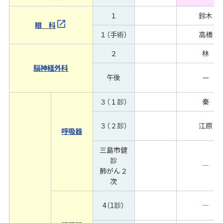
１
鈴木
眼 科
１（手術）
高橋
２
林
脳神経外科
午後
—
３（１診）
秦
３（２診）
江原
呼吸器
三島市健
診
―
肺がん２
次
4（1診）
―