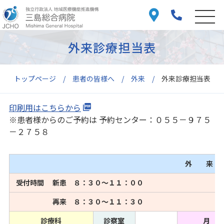
外来診療担当表
トップページ
患者の皆様へ
外来
外来診療担当表
印刷用はこちらから
※患者様からのご予約は 予約センター：０５５－９７５
－２７５８
外 来
受付時間 新患 ８：３０～１１：００
再来 ８：３０～１１：３０
診療科
診察室
月