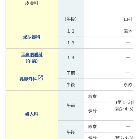
皮膚科
（午後）
山村
１２
鈴木
泌尿器科
１３
―
耳鼻咽喉科
１４
―
（午前）
午前
―
乳腺外科
午後
永原
診察
(第１･3)梅
午前
(第2･4･5)
健診
婦人科
診察
―
午後
健診
(第2･4･5)