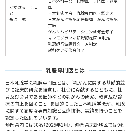
日本外科学会 指導医・専門医・認定
ながはら まこ
医
と
日本乳癌学会 乳腺専門医・認定医
永原 誠
日本がん治療認定医機構 がん治療認
定医
がんリハビリテーション研修会修了
マンモグラフィ読影認定医 Ａ判定
乳房超音波講習会 Ａ判定
緩和ケア研修会修了
乳腺専門医とは
日本乳腺学会乳腺専門医とは、「乳がんに関する基礎的並
びに臨床的研究を推進し、社会に貢献するとともに、社
員及び会員である医師などの乳がんの研究、教育及び診
療の向上を図ること」を目的にした日本乳腺学会が、乳腺
に関する高度な専門知識と医療技術、実績を持つことを
認定した医師をいいます。
静岡県内には38名（2025年1月）、静岡県東部地区では9名