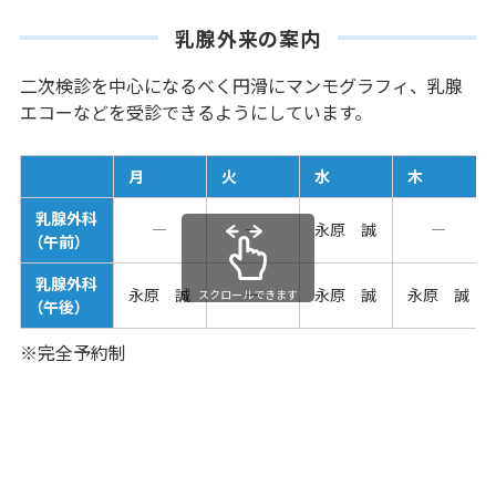
乳腺外来の案内
二次検診を中心になるべく円滑にマンモグラフィ、乳腺
エコーなどを受診できるようにしています。
月
火
水
木
乳腺外科
―
―
永原 誠
―
（午前）
乳腺外科
永原 誠
―
永原 誠
永原 誠
スクロールできます
（午後）
※完全予約制