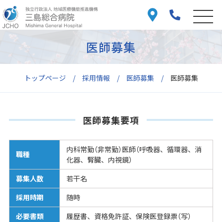
医師募集
トップページ
採用情報
医師募集
医師募集
医師募集要項
内科常勤（非常勤）医師（呼吸器、循環器、消
職種
化器、腎臓、内視鏡）
募集人数
若干名
採用時期
随時
必要書類
履歴書、資格免許証、保険医登録票（写）