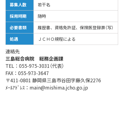
募集人数
若干名
採用時期
随時
必要書類
履歴書、資格免許証、保険医登録票（写）
処遇
ＪＣＨＯ規程による
連絡先
三島総合病院 総務企画課
TEL：055-975-3031（代表）
FAX：055-973-3647
〒411-0801 静岡県三島市谷田字藤久保2276
ﾒｰﾙｱﾄﾞﾚｽ：main@mishima.jcho.go.jp