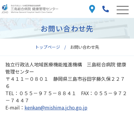
お問い合わせ先
トップページ
お問い合わせ先
独立行政法人地域医療機能推進機構 三島総合病院 健康
管理センター
〒４１１－０８０１ 静岡県三島市谷田字藤久保２２７
６
TEL：０５５－９７５－８８４１ FAX：０５５－９７２
－７４４７
E-mail：
kenkan@mishima.jcho.go.jp